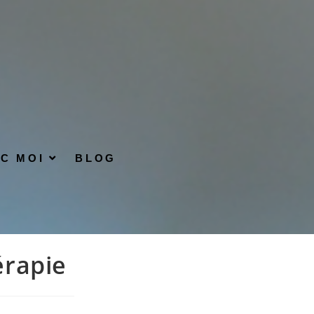
EC MOI
BLOG
érapie