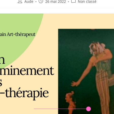
Auteur/autrice
Post
Post
Aude
26 mai 2022
Non classé
de
published:
category:
la
publication :